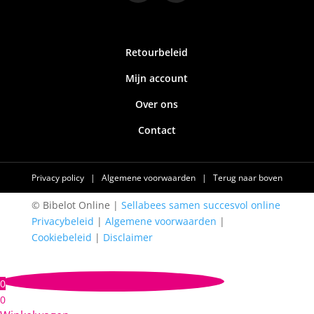
Retourbeleid
Mijn account
Over ons
Contact
Privacy policy
|
Algemene voorwaarden
|
Terug naar boven
© Bibelot Online |
Sellabees samen succesvol online
Privacybeleid
|
Algemene voorwaarden
|
Cookiebeleid
|
Disclaimer
0
0