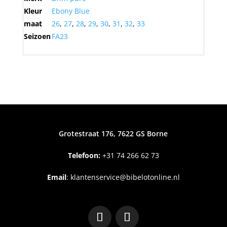
Kleur
Ebony Blue
maat
26
,
27
,
28
,
29
,
30
,
31
,
32
,
33
Seizoen
FA23
Grotestraat 176, 7622 GS Borne
Telefoon:
+31
74 266 62 73
Email
:
klantenservice@bibelotonline.nl