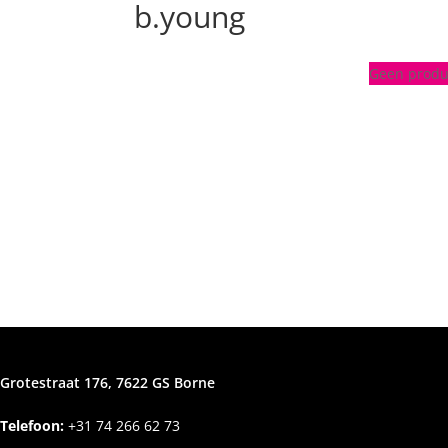
b.young
Geen produc
Grotestraat 176, 7622 GS Borne
Telefoon:
+31
74 266 62 73