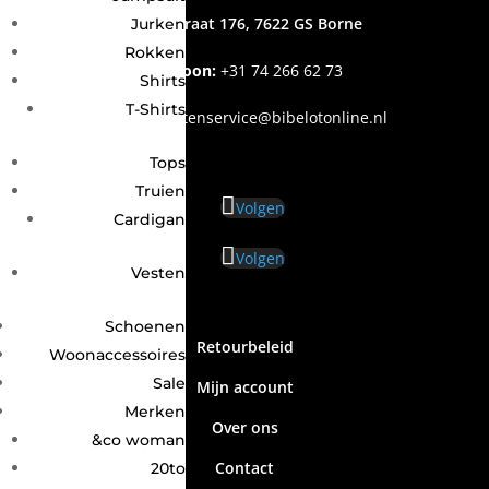
Grotestraat 176, 7622 GS Borne
Jurken
Rokken
Telefoon:
+31
74 266 62 73
Shirts
T-Shirts
Email
:
klantenservice@bibelotonline.nl
Tops
Truien
Volgen
Cardigan
Volgen
Vesten
Schoenen
Retourbeleid
Woonaccessoires
Sale
Mijn account
Merken
Over ons
&co woman
Contact
20to