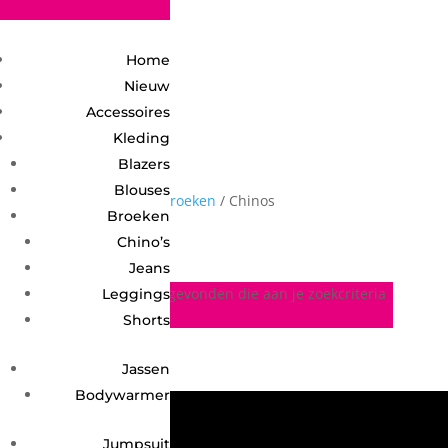
2748950135240401
Home
Nieuw
Accessoires
Kleding
Blazers
Blouses
Home
/
Kleding
/
Broeken
/ Chinos
Chinos
Broeken
Chino’s
Jeans
Geen producten gevonden die aan je zoekcriteria
Leggings
voldoen.
Shorts
Jassen
Bodywarmer
Jumpsuit