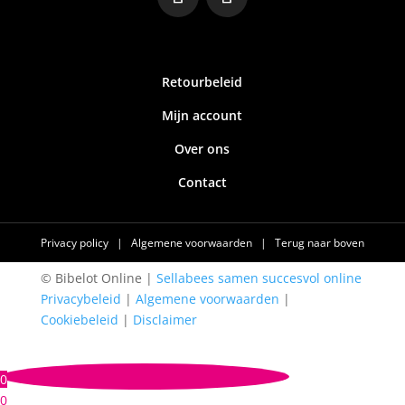
Retourbeleid
Mijn account
Over ons
Contact
Privacy policy
|
Algemene voorwaarden
|
Terug naar boven
© Bibelot Online |
Sellabees samen succesvol online
Privacybeleid
|
Algemene voorwaarden
|
Cookiebeleid
|
Disclaimer
0
0