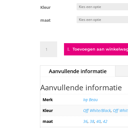
Kleur
maat
Semma
Toevoegen aan winkelwa
aantal
Aanvullende informatie
Aanvullende informatie
Merk
Ivy Beau
Kleur
Off White/Black
,
Off Whi
maat
36
,
38
,
40
,
42