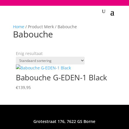
2748950135240401
Home
/ Product Merk / Babouche
Babouche
Enig resultaat
Babouche G-EDEN-1 Black
€
139,95
Grotestraat 176, 7622 GS Borne