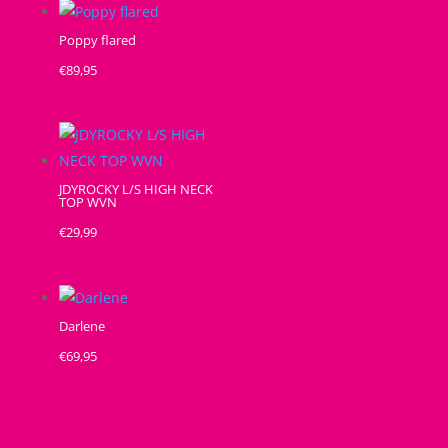
Poppy flared
€
89,95
JDYROCKY L/S HIGH NECK
TOP WVN
€
29,99
Darlene
€
69,95