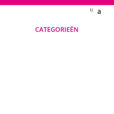
2748950135240401
CATEGORIEËN
KLEDING
WOONACCESSOIRES