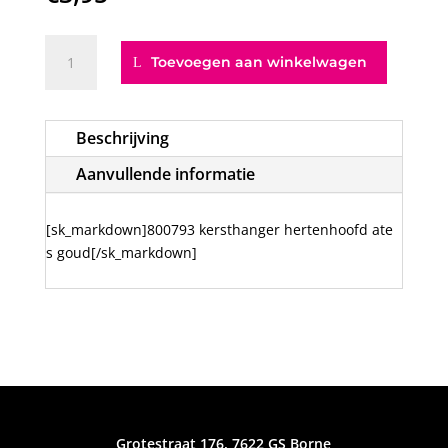
800793
Toevoegen aan winkelwagen
kersthanger
hertenhoofd
ate
Beschrijving
s
goud
Aanvullende informatie
aantal
[sk_markdown]800793 kersthanger hertenhoofd ate
s goud[/sk_markdown]
Grotestraat 176, 7622 GS Borne