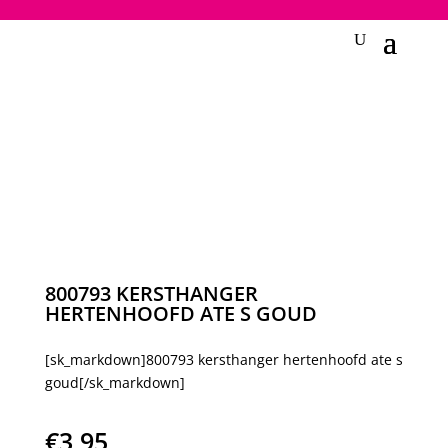
2748950135240401
800793 KERSTHANGER
HERTENHOOFD ATE S GOUD
[sk_markdown]800793 kersthanger hertenhoofd ate s
goud[/sk_markdown]
€
3,95