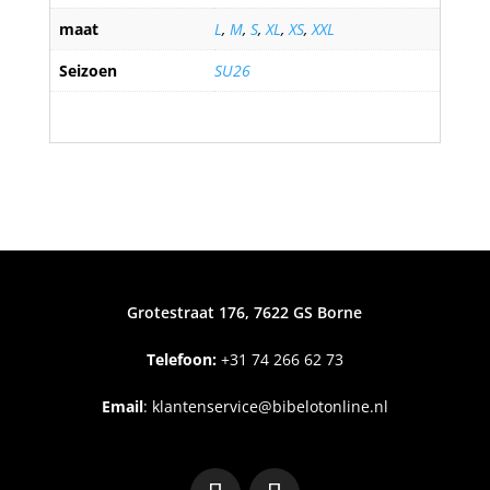
maat
L
,
M
,
S
,
XL
,
XS
,
XXL
Seizoen
SU26
Grotestraat 176, 7622 GS Borne
Telefoon:
+31
74 266 62 73
Email
:
klantenservice@bibelotonline.nl