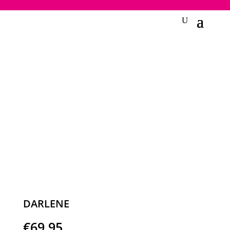
2748950135240401
DARLENE
€
69,95