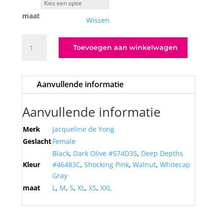
maat
Wissen
JDYFRANSISKA
Toevoegen aan winkelwagen
L/S
HIGHNECK
TOP
Aanvullende informatie
JRS
NOOS
aantal
Aanvullende informatie
Merk
Jacqueline de Yong
Geslacht
Female
Black
,
Dark Olive #574D35
,
Deep Depths
Kleur
#46483C
,
Shocking Pink
,
Walnut
,
Whitecap
Gray
maat
L
,
M
,
S
,
XL
,
XS
,
XXL