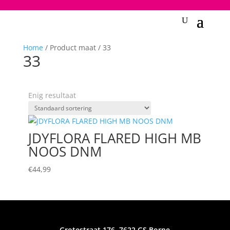
2748950135240401
Home
/ Product maat / 33
33
Enig resultaat
JDYFLORA FLARED HIGH MB
NOOS DNM
€
44,99
Grotestraat 176, 7622 GS Borne