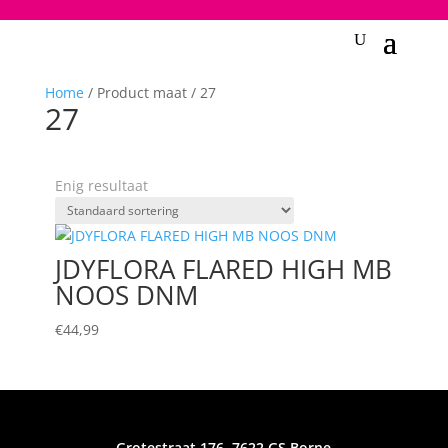
2748950135240401
Home
/ Product maat / 27
27
Enig resultaat
JDYFLORA FLARED HIGH MB
NOOS DNM
€
44,99
Grotestraat 176, 7622 GS Borne