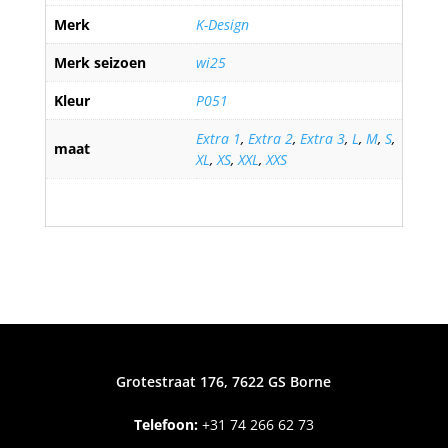
Merk
K-Design
Merk seizoen
wi25
Kleur
P051
Extra 1
,
Extra 2
,
Extra 3
,
L
,
M
,
S
,
maat
XL
,
XS
,
XXL
,
XXS
Grotestraat 176, 7622 GS Borne
Telefoon:
+31
74 266 62 73