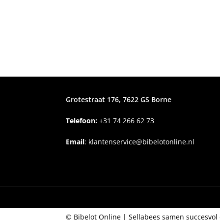
Grotestraat 176, 7622 GS Borne
Telefoon:
+31
74 266 62 73
Email
:
klantenservice@bibelotonline.nl
© Bibelot Online |
Sellabees samen succesvol 