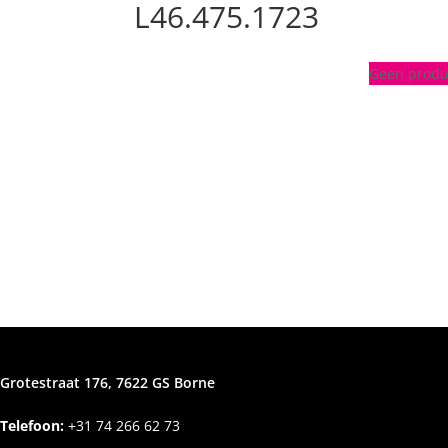
L46.475.1723
Geen produc
Grotestraat 176, 7622 GS Borne
Telefoon:
+31
74 266 62 73