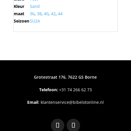
Kleur
Sand
maat
36
,
38
,
40
,
42
,
44
Seizoen
SU24
Grotestraat 176, 7622 GS Borne
Telefoon:
+31
74 266 62 73
Email
:
klantenservice@bibelotonline.nl