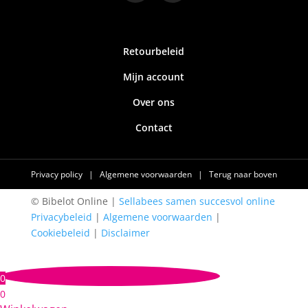
Retourbeleid
Mijn account
Over ons
Contact
Privacy policy
|
Algemene voorwaarden
|
Terug naar boven
© Bibelot Online |
Sellabees samen succesvol online
Privacybeleid
|
Algemene voorwaarden
|
Cookiebeleid
|
Disclaimer
0
0