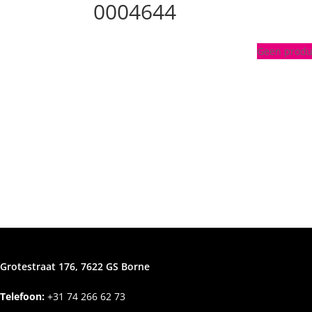
0004644
Geen produc
Grotestraat 176, 7622 GS Borne
Telefoon:
+31
74 266 62 73