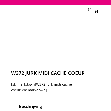
2748950135240401
W372 JURK MIDI CACHE COEUR
[sk_markdown]W372 Jurk midi cache
coeur[/sk_markdown]
Beschrijving