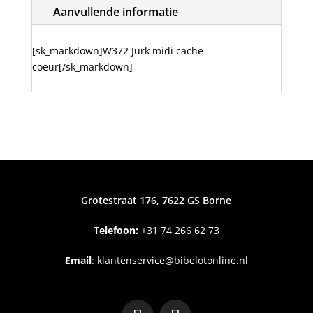
Aanvullende informatie
[sk_markdown]W372 Jurk midi cache
coeur[/sk_markdown]
Grotestraat 176, 7622 GS Borne
Telefoon:
+31
74 266 62 73
Email
:
klantenservice@bibelotonline.nl