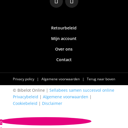
Retourbeleid
Mijn account
Over ons
Contact
Privacy policy
|
Algemene voorwaarden
|
Terug naar boven
© Bibelot Online |
Sellabees samen succesvol online
Privacybeleid
|
Algemene voorwaarden
|
Cookiebeleid
|
Disclaimer
0