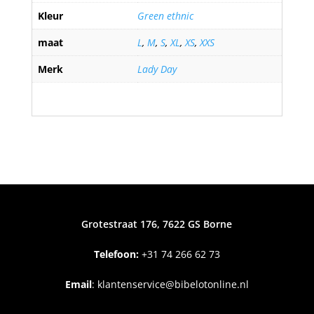
Kleur
Green ethnic
maat
L
,
M
,
S
,
XL
,
XS
,
XXS
Merk
Lady Day
Grotestraat 176, 7622 GS Borne
Telefoon:
+31
74 266 62 73
Email
:
klantenservice@bibelotonline.nl