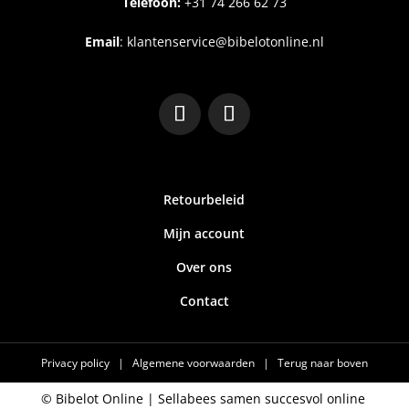
Telefoon:
+31
74 266 62 73
Email
:
klantenservice@bibelotonline.nl
Retourbeleid
Mijn account
Over ons
Contact
Privacy policy
|
Algemene voorwaarden
|
Terug naar boven
© Bibelot Online |
Sellabees samen succesvol online