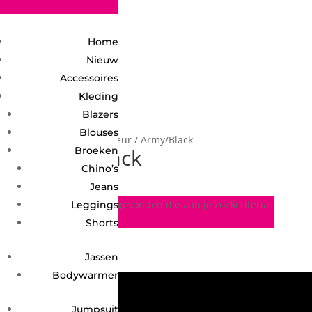
2748950135240401
Home
Nieuw
Accessoires
Kleding
Blazers
Blouses
Home
/ Product Kleur / Army/Black
Army/Black
Broeken
Chino’s
Jeans
Geen producten gevonden die aan je zoekcriteria
Leggings
voldoen.
Shorts
Jassen
Bodywarmer
Jumpsuit