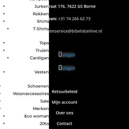
Grotestraat 176, 7622 GS Borne
Jurken
Rokken
Telefoon:
+31
74 266 62 73
Shirts
T-Shirts
Email
:
klantenservice@bibelotonline.nl
Tops
Truien
Volgen
Cardigan
Volgen
Vesten
Schoenen
Retourbeleid
Woonaccessoires
Sale
Mijn account
Merken
Over ons
&co woman
Contact
20to