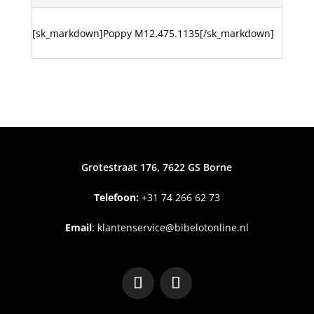
[sk_markdown]Poppy M12.475.1135[/sk_markdown]
Grotestraat 176, 7622 GS Borne
Telefoon:
+31
74 266 62 73
Email
:
klantenservice@bibelotonline.nl