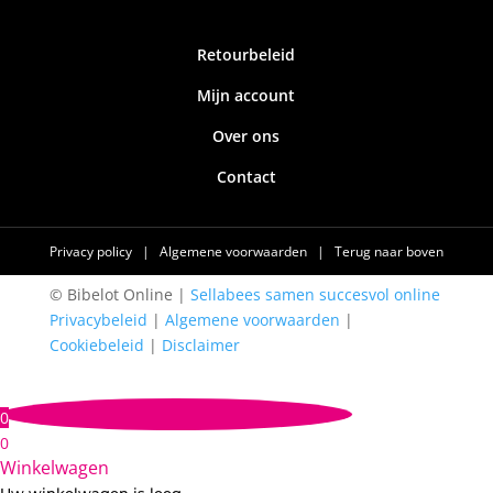
Retourbeleid
Mijn account
Over ons
Contact
Privacy policy
|
Algemene voorwaarden
|
Terug naar boven
© Bibelot Online |
Sellabees samen succesvol online
Privacybeleid
|
Algemene voorwaarden
|
Cookiebeleid
|
Disclaimer
0
0
Winkelwagen