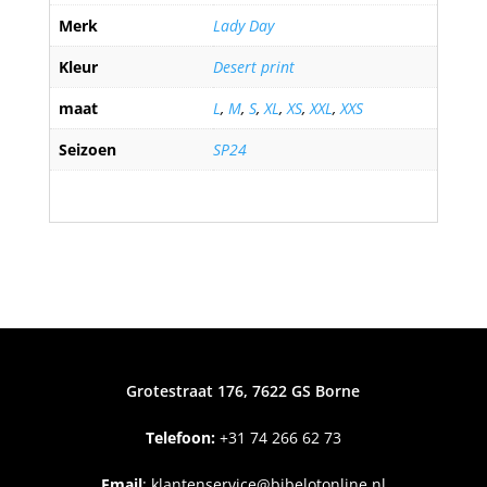
Merk
Lady Day
Kleur
Desert print
maat
L
,
M
,
S
,
XL
,
XS
,
XXL
,
XXS
Seizoen
SP24
Grotestraat 176, 7622 GS Borne
Telefoon:
+31
74 266 62 73
Email
:
klantenservice@bibelotonline.nl