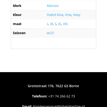
Merk
Maicazz
Kleur
Faded blue
,
lime
,
Navy
maat
L
,
M
,
S
,
XL
,
XXL
Seizoen
wi25
Grotestraat 176, 7622 GS Borne
Telefoon:
+31
74 266 62 73
Email
:
klantenservice@bibelotonline.nl