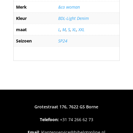
Merk
&co woman
Kleur
BDL-Light Denim
maat
L
,
M
,
S
,
XL
,
XXL
Seizoen
SP24
Grotestraat 176, 7622 GS Borne
Telefoon:
+31
74 266 62 73
Email
:
klantenservice@bibelotonline.nl