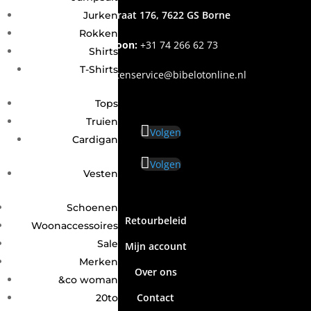
Grotestraat 176, 7622 GS Borne
Jurken
Rokken
Telefoon:
+31
74 266 62 73
Shirts
T-Shirts
Email
:
klantenservice@bibelotonline.nl
Tops
Truien
Volgen
Cardigan
Volgen
Vesten
Schoenen
Retourbeleid
Woonaccessoires
Sale
Mijn account
Merken
Over ons
&co woman
Contact
20to