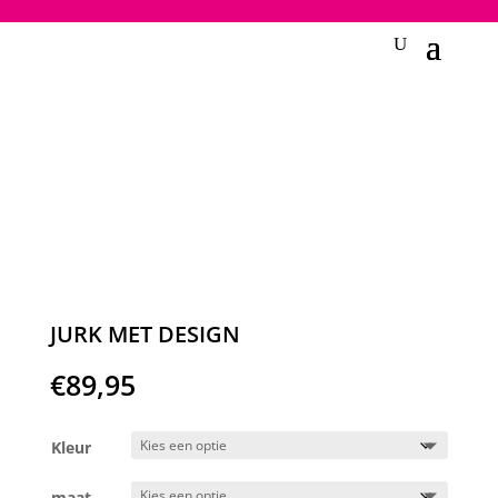
2748950135240401
JURK MET DESIGN
€
89,95
Kleur
maat