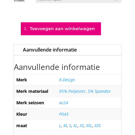
Toevoegen aan winkelwagen
Jurk
met
design
Aanvullende informatie
aantal
Aanvullende informatie
Merk
K-Design
Merk materiaal
95% Polyester, 5% Spandex
Merk seizoen
wi24
Kleur
P045
maat
L
,
M
,
S
,
XL
,
XS
,
XXL
,
XXS