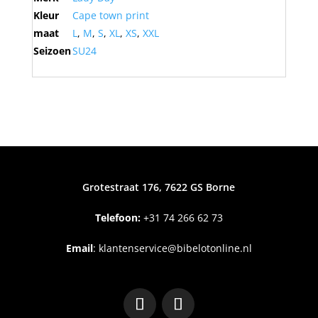
Kleur
Cape town print
maat
L
,
M
,
S
,
XL
,
XS
,
XXL
Seizoen
SU24
Grotestraat 176, 7622 GS Borne
Telefoon:
+31
74 266 62 73
Email
:
klantenservice@bibelotonline.nl