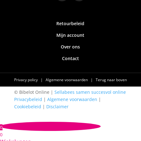
Retourbeleid
Mijn account
Over ons
Contact
Privacy policy
|
Algemene voorwaarden
|
Terug naar boven
© Bibelot Online |
Sellabees samen succesvol online
Privacybeleid
|
Algemene voorwaarden
|
Cookiebeleid
|
Disclaimer
0
0