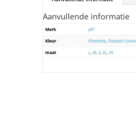
Aanvullende informatie
Merk
JdY
Kleur
Phantom
,
Toasted Cocon
maat
L
,
M
,
S
,
XL
,
XS