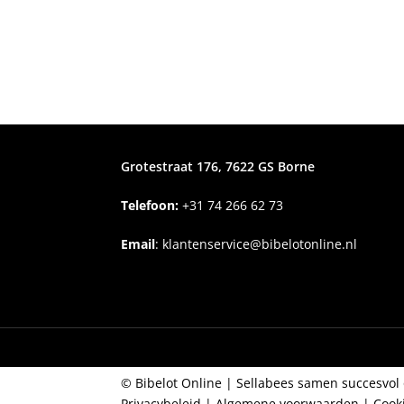
Grotestraat 176, 7622 GS Borne
Telefoon:
+31
74 266 62 73
Email
:
klantenservice@bibelotonline.nl
© Bibelot Online |
Sellabees samen succesvol 
Privacybeleid
|
Algemene voorwaarden
|
Cook