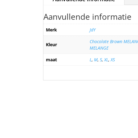
Aanvullende informatie
Merk
JdY
Chocolate Brown MELAN
Kleur
MELANGE
maat
L
,
M
,
S
,
XL
,
XS