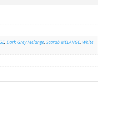
GE
,
Dark Grey Melange
,
Scarab MELANGE
,
White