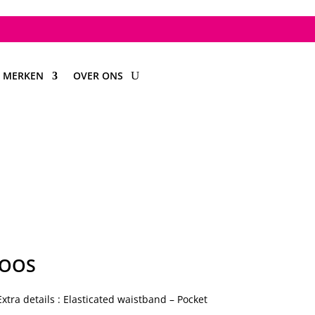
MERKEN
OVER ONS
NOOS
xtra details : Elasticated waistband – Pocket