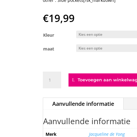
other : Side pockets[/sk_markdown]
€
19,99
Kleur
maat
JDYGEGGO
Toevoegen aan winkelwa
SHORTS
JRS
NOOS
Aanvullende informatie
aantal
Aanvullende informatie
Merk
Jacqueline de Yong