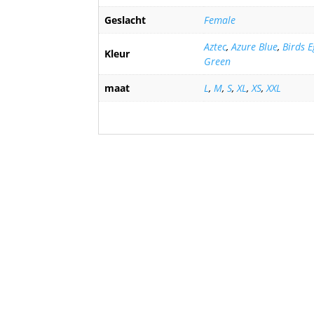
Geslacht
Female
Aztec
,
Azure Blue
,
Birds 
Kleur
Green
maat
L
,
M
,
S
,
XL
,
XS
,
XXL