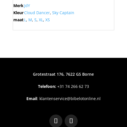
Merk
JdY
Kleur
Cloud Dancer
,
Sky Captain
maat
L
,
M
,
S
,
XL
,
XS
Grotestraat 176, 7622 GS Borne
Telefoon:
+31
74 266 62 73
Email
:
klantenservice@bibelotonline.nl