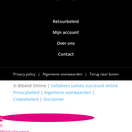
Retourbeleid
Mijn account
Over ons
Contact
Privacy policy
|
Algemene voorwaarden
|
Terug naar boven
© Bibelot Online |
Sellabees samen succesvol online
Privacybeleid
|
Algemene voorwaarden
|
Cookiebeleid
|
Disclaimer
0
0