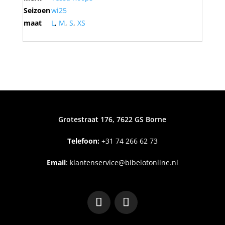
Seizoen
wi25
maat
L
,
M
,
S
,
XS
Grotestraat 176, 7622 GS Borne
Telefoon:
+31
74 266 62 73
Email
:
klantenservice@bibelotonline.nl