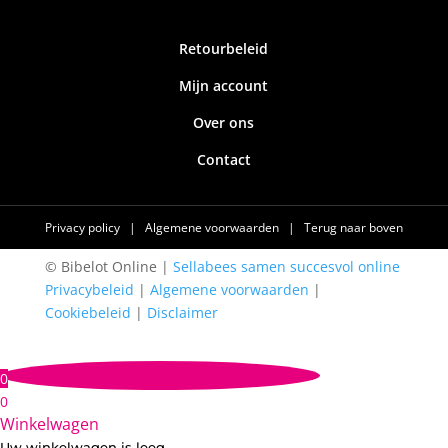
Retourbeleid
Mijn account
Over ons
Contact
Privacy policy
|
Algemene voorwaarden
|
Terug naar boven
© Bibelot Online |
Sellabees samen succesvol online
Privacybeleid
|
Algemene voorwaarden
|
Cookiebeleid
|
Disclaimer
0
0
Winkelwagen
Uw winkelwagen is leeg