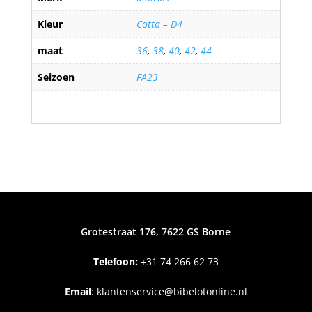
Kleur
Cotta – D4
maat
36
,
38
,
40
,
42
,
44
Seizoen
FA23
Grotestraat 176, 7622 GS Borne
Telefoon:
+31
74 266 62 73
Email
:
klantenservice@bibelotonline.nl