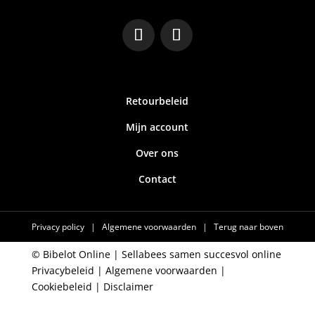
Retourbeleid
Mijn account
Over ons
Contact
Privacy policy
|
Algemene voorwaarden
|
Terug naar boven
© Bibelot Online |
Sellabees samen succesvol online
Privacybeleid
|
Algemene voorwaarden
|
Cookiebeleid
|
Disclaimer