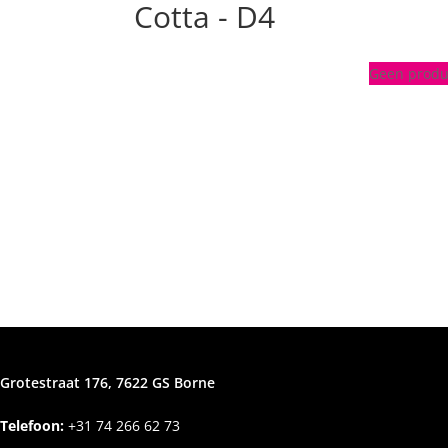
Cotta - D4
Geen produc
Grotestraat 176, 7622 GS Borne
Telefoon:
+31
74 266 62 73