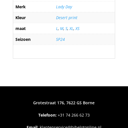
Merk
Lady Day
Kleur
Desert print
maat
L
,
M
,
S
,
XL
,
XS
Seizoen
SP24
Grotestraat 176, 7622 GS Borne
Telefoon:
+31
74 266 62 73
Email
:
klantenservice@bibelotonline.nl