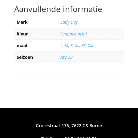
Aanvullende informatie
Merk
Lady Day
Kleur
Leopard print
maat
L
,
M
,
S
,
XL
,
XS
,
XXL
Seizoen
AW-23
Grotestraat 176, 7622 GS Borne