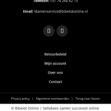
Telefoon:
+31
74 266 62 73
Email
:
klantenservice@bibelotonline.nl
Retourbeleid
Mijn account
Over ons
Contact
Privacy policy
|
Algemene voorwaarden
|
Terug naar boven
© Bibelot Online |
Sellabees samen succesvol online