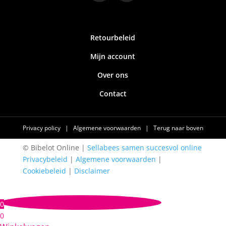
Retourbeleid
Mijn account
Over ons
Contact
Privacy policy
|
Algemene voorwaarden
|
Terug naar boven
© Bibelot Online |
Sellabees samen succesvol online
Privacybeleid
|
Algemene voorwaarden
|
Cookiebeleid
|
Disclaimer
0
0