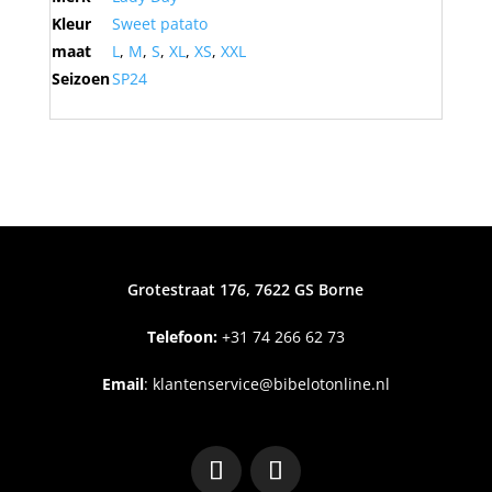
Kleur
Sweet patato
maat
L
,
M
,
S
,
XL
,
XS
,
XXL
Seizoen
SP24
Grotestraat 176, 7622 GS Borne
Telefoon:
+31
74 266 62 73
Email
:
klantenservice@bibelotonline.nl