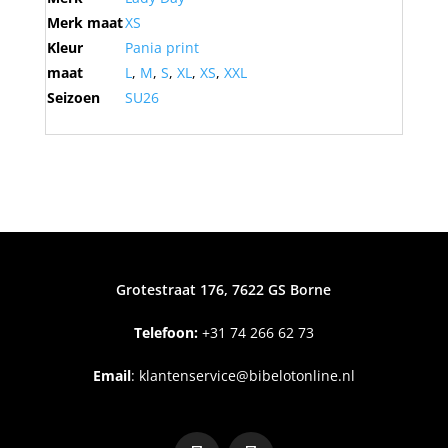
Merk maat
XS
Kleur
Pania print
maat
L
,
M
,
S
,
XL
,
XS
,
XXL
Seizoen
SU26
Grotestraat 176, 7622 GS Borne
Telefoon:
+31
74 266 62 73
Email
:
klantenservice@bibelotonline.nl