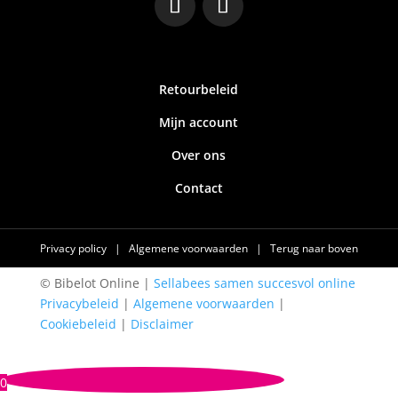
Retourbeleid
Mijn account
Over ons
Contact
Privacy policy
|
Algemene voorwaarden
|
Terug naar boven
© Bibelot Online |
Sellabees samen succesvol online
Privacybeleid
|
Algemene voorwaarden
|
Cookiebeleid
|
Disclaimer
0