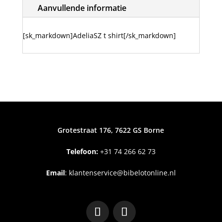
Aanvullende informatie
[sk_markdown]AdeliaSZ t shirt[/sk_markdown]
Grotestraat 176, 7622 GS Borne
Telefoon:
+31
74 266 62 73
Email
:
klantenservice@bibelotonline.nl