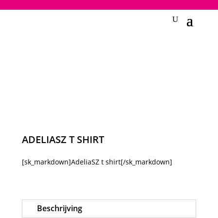
2748950135240401
ADELIASZ T SHIRT
[sk_markdown]AdeliaSZ t shirt[/sk_markdown]
Beschrijving