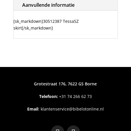
Aanvullende informatie
[sk_markdown]30512387 TessaSZ
skirt[/sk_markdown]
Grotestraat 176, 7622 GS Borne
Telefoon:
+31
74 266 62 73
Email
:
klantenservice@bibelotonline.nl