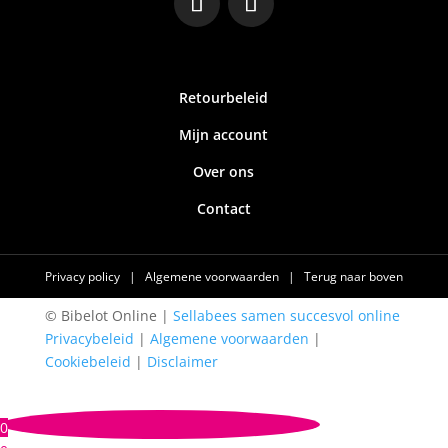
Retourbeleid
Mijn account
Over ons
Contact
Privacy policy
|
Algemene voorwaarden
|
Terug naar boven
© Bibelot Online |
Sellabees samen succesvol online
Privacybeleid
|
Algemene voorwaarden
|
Cookiebeleid
|
Disclaimer
0