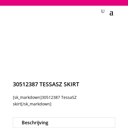
2748950135240401
30512387 TESSASZ SKIRT
[sk_markdown]30512387 TessaSZ
skirt[/sk_markdown]
Beschrijving