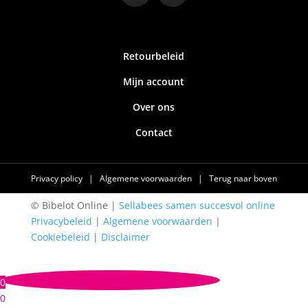
Retourbeleid
Mijn account
Over ons
Contact
Privacy policy
|
Algemene voorwaarden
|
Terug naar boven
© Bibelot Online |
Sellabees samen succesvol online
Privacybeleid
|
Algemene voorwaarden
|
Cookiebeleid
|
Disclaimer
0
0