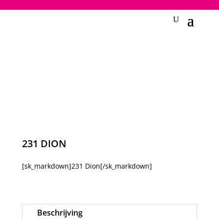
2748950135240401
231 DION
[sk_markdown]231 Dion[/sk_markdown]
Beschrijving