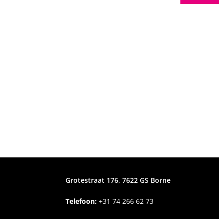
Grotestraat 176, 7622 GS Borne
Telefoon:
+31
74 266 62 73