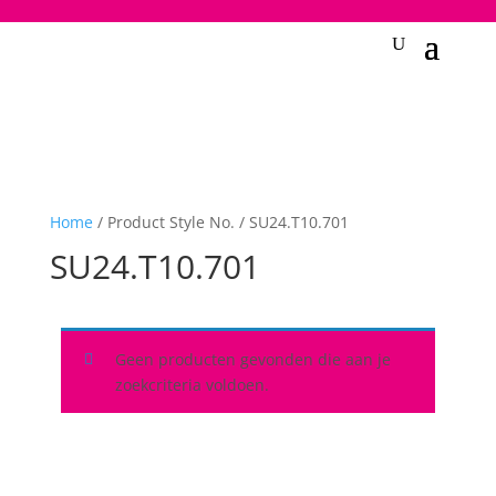
2748950135240401
Home
/ Product Style No. / SU24.T10.701
SU24.T10.701
Geen producten gevonden die aan je
zoekcriteria voldoen.