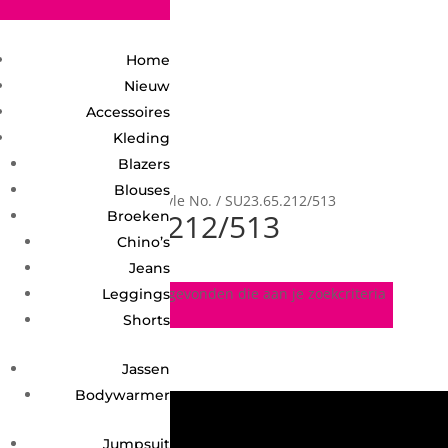
2748950135240401
Home
Nieuw
Accessoires
Kleding
Blazers
Blouses
Home
/ Product Style No. / SU23.65.212/513
SU23.65.212/513
Broeken
Chino’s
Jeans
Geen producten gevonden die aan je zoekcriteria
Leggings
voldoen.
Shorts
Jassen
Bodywarmer
Jumpsuit