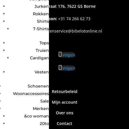
Grotestraat 176, 7622 GS Borne
Jurken
Rokken
Telefoon:
+31
74 266 62 73
Shirts
T-Shirts
Email
:
klantenservice@bibelotonline.nl
Tops
Truien
Volgen
Cardigan
Volgen
Vesten
Schoenen
Retourbeleid
Woonaccessoires
Sale
Mijn account
Merken
Over ons
&co woman
Contact
20to