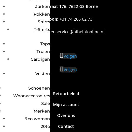
Grotestraat 176, 7622 GS Borne
Jurken
Rokken
Telefoon:
+31
74 266 62 73
Shirts
T-Shirts
Email
:
klantenservice@bibelotonline.nl
Tops
Truien
Volgen
Cardigan
Volgen
Vesten
Schoenen
Retourbeleid
Woonaccessoires
Sale
Mijn account
Merken
Over ons
&co woman
Contact
20to