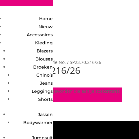
2748950135240401
Home
Nieuw
Accessoires
Kleding
Blazers
Blouses
Home
/ Product Style No. / SP23.70.216/26
SP23.70.216/26
Broeken
Chino’s
Jeans
Geen producten gevonden die aan je zoekcriteria
Leggings
voldoen.
Shorts
Jassen
Bodywarmer
Jumpsuit