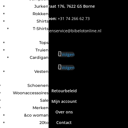
Grotestraat 176, 7622 GS Borne
Jurken
Rokken
Telefoon:
+31
74 266 62 73
Shirts
T-Shirts
Email
:
klantenservice@bibelotonline.nl
Tops
Truien
Volgen
Cardigan
Volgen
Vesten
Schoenen
Retourbeleid
Woonaccessoires
Sale
Mijn account
Merken
Over ons
&co woman
Contact
20to