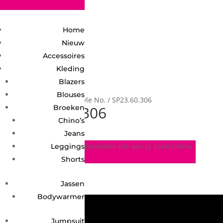
2748950135240401
Home
Nieuw
Accessoires
Kleding
Blazers
Blouses
Home
/ Product Style No. / SP23.60.306
SP23.60.306
Broeken
Chino’s
Jeans
Geen producten gevonden die aan je zoekcriteria
Leggings
voldoen.
Shorts
Jassen
Bodywarmer
Jumpsuit