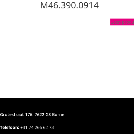
M46.390.0914
Geen produc
Grotestraat 176, 7622 GS Borne
Telefoon:
+31
74 266 62 73