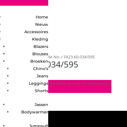
2748950135240401
Home
Nieuw
Accessoires
Kleding
Blazers
Blouses
Home
/ Product Style No. / FA23.60.034/595
FA23.60.034/595
Broeken
Chino’s
Jeans
Geen producten gevonden die aan je zoekcriteria
Leggings
voldoen.
Shorts
Jassen
Bodywarmer
Jumpsuit