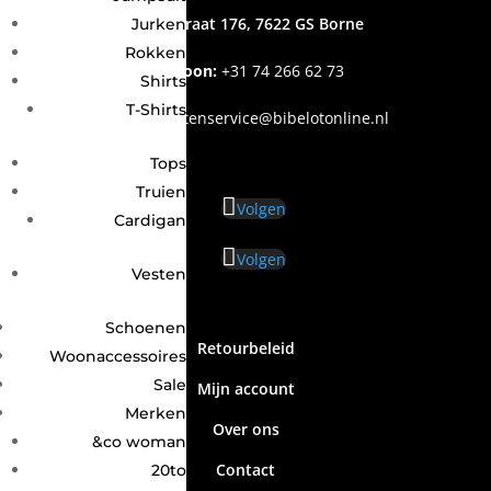
Grotestraat 176, 7622 GS Borne
Jurken
Rokken
Telefoon:
+31
74 266 62 73
Shirts
T-Shirts
Email
:
klantenservice@bibelotonline.nl
Tops
Truien
Volgen
Cardigan
Volgen
Vesten
Schoenen
Retourbeleid
Woonaccessoires
Sale
Mijn account
Merken
Over ons
&co woman
Contact
20to