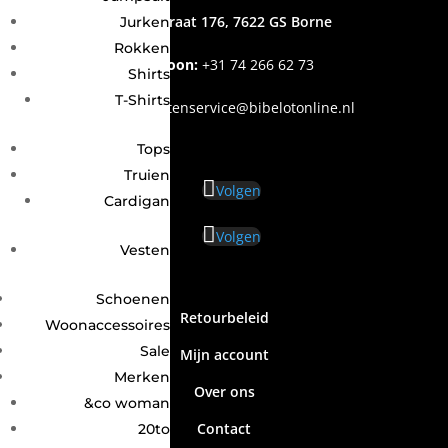
Grotestraat 176, 7622 GS Borne
Jurken
Rokken
Telefoon:
+31
74 266 62 73
Shirts
T-Shirts
Email
:
klantenservice@bibelotonline.nl
Tops
Truien
Volgen
Cardigan
Volgen
Vesten
Schoenen
Retourbeleid
Woonaccessoires
Sale
Mijn account
Merken
Over ons
&co woman
Contact
20to