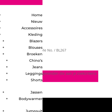
2748950135240401
Home
Nieuw
Accessoires
Kleding
Blazers
Blouses
Home
/ Product Style No. / BL267
BL267
Broeken
Chino’s
Jeans
Geen producten gevonden die aan je zoekcriteria
Leggings
voldoen.
Shorts
Jassen
Bodywarmer
Jumpsuit